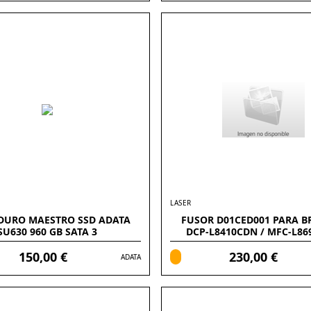
LASER
DURO MAESTRO SSD ADATA
FUSOR D01CED001 PARA B
SU630 960 GB SATA 3
DCP-L8410CDN / MFC-L8
150,00 €
230,00 €
ADATA