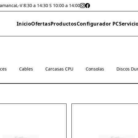
lamanca
L-V 8:30 a 14:30 S 10:00 a 14:00
Inicio
Ofertas
Productos
Configurador PC
Servici
oces
Cables
Carcasas CPU
Consolas
Discos Du