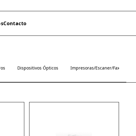
os
Contacto
ros
Dispositivos Ópticos
Impresoras/Escaner/Fax
M