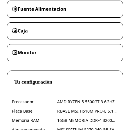
Fuente Alimentacion
Caja
Monitor
Tu configuración
Procesador
AMD RYZEN 5 5500GT 3.6GHZ 16MB S-AM4
Placa Base
P.BASE MSI H510M PRO-E S.1200 VGA HDMI USB 3.2 GEN 1
Memoria RAM
16GB MEMORIA DDR-4 3200MHZ TEAMGROUP ELITE HEATSINK CL22
Almacenamiento
MSI SPATIUM S270 240 GB SATA 3