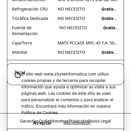
Refrigeración CPU
NO NECESITO
Gratis
T.Gráfica Dedicada
NO NECESITO
Gratis
Fuente de
NO NECESITO
Gratis
Alimentación
Caja/Torre
MATX PCCASE MPC-45 F.A. 500W NEGRO
Monitor
NO NECESITO
Gratis
405 €
Total
El sitio web www.zbyteinformatica.com utiliza
cookies propias y de terceros para recopilar
información que ayuda a optimizar su visita a sus
páginas web. Las cookies de este sitio se usan
para personalizar el contenido y para analizar el
tráfico. Encontrará más información en nuestra
Política de Cookies.
Garantías
Outlet
Nosotros
Privacidad
Aviso Legal
Aceptar
Más información