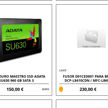
LASER
DURO MAESTRO SSD ADATA
FUSOR D01CED001 PARA B
SU630 960 GB SATA 3
DCP-L8410CDN / MFC-L8
150,00 €
230,00 €
ADATA