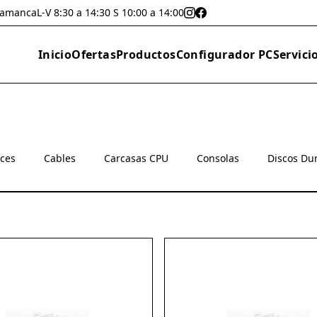
lamanca
L-V 8:30 a 14:30 S 10:00 a 14:00
Inicio
Ofertas
Productos
Configurador PC
Servici
oces
Cables
Carcasas CPU
Consolas
Discos Du