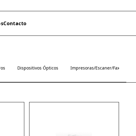
os
Contacto
ros
Dispositivos Ópticos
Impresoras/Escaner/Fax
M