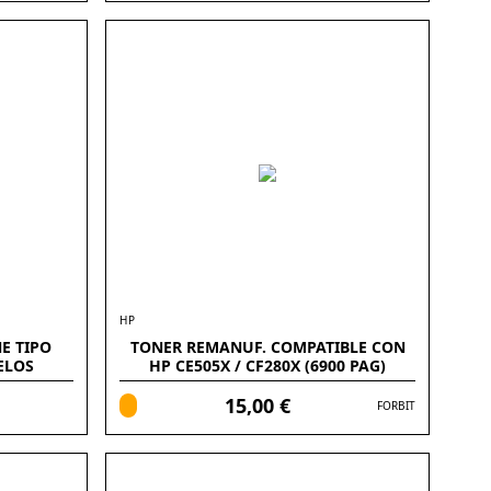
HP
E TIPO
TONER REMANUF. COMPATIBLE CON
ELOS
HP CE505X / CF280X (6900 PAG)
15,00 €
FORBIT