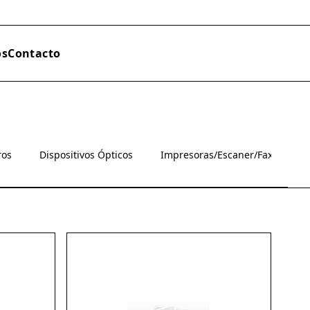
os
Contacto
ros
Dispositivos Ópticos
Impresoras/Escaner/Fax
M