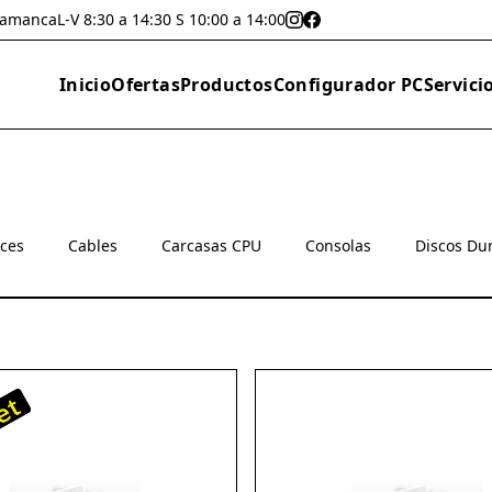
lamanca
L-V 8:30 a 14:30 S 10:00 a 14:00
Inicio
Ofertas
Productos
Configurador PC
Servici
oces
Cables
Carcasas CPU
Consolas
Discos Du