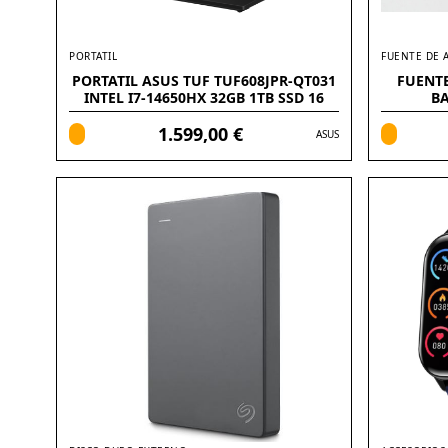
PORTATIL
FUENTE DE 
PORTATIL ASUS TUF TUF608JPR-QT031
FUENT
INTEL I7-14650HX 32GB 1TB SSD 16
BA
WQXGA FREEDOS
1.599,00 €
ASUS