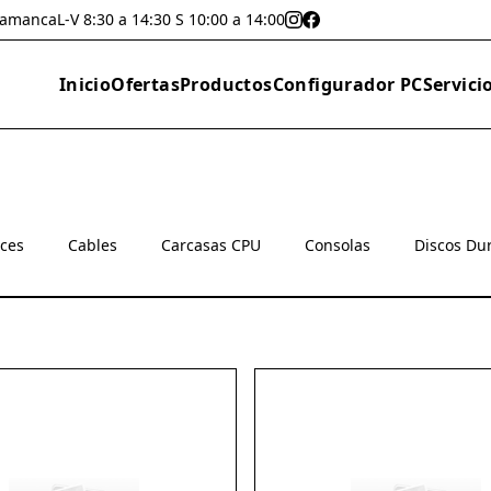
lamanca
L-V 8:30 a 14:30 S 10:00 a 14:00
Inicio
Ofertas
Productos
Configurador PC
Servici
oces
Cables
Carcasas CPU
Consolas
Discos Du