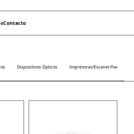
os
Contacto
ros
Dispositivos Ópticos
Impresoras/Escaner/Fax
M