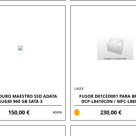
LASER
DURO MAESTRO SSD ADATA
FUSOR D01CED001 PARA B
SU630 960 GB SATA 3
DCP-L8410CDN / MFC-L8
150,00 €
230,00 €
ADATA